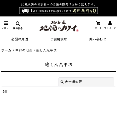
20歳未満のお客様への酒類の販売は
お断り致します。
メニュー
カート
マイページ
商品検索
全国の地酒
ご利用案内
問い合わせ
ホーム
>
中部の地酒
>
醸し人九平次
醸し人九平次
表示順変更
閉じる
6
件
表示数
:
並び順
: