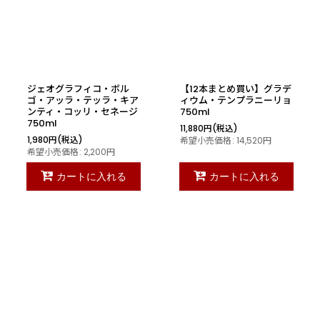
ジェオグラフィコ・ボル
【12本まとめ買い】グラデ
ゴ・アッラ・テッラ・キア
ィウム・テンプラニーリョ
ンティ・コッリ・セネージ
750ml
750ml
11,880
円
(税込)
1,980
円
(税込)
希望小売価格
:
14,520
円
希望小売価格
:
2,200
円
カートに入れる
カートに入れる