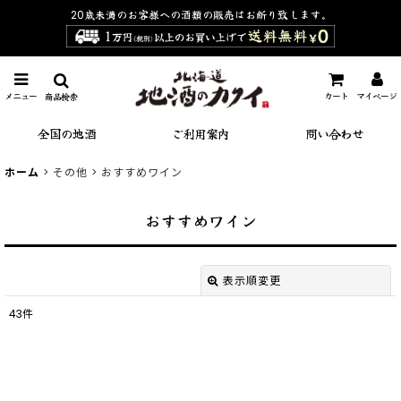
20歳未満のお客様への酒類の販売は
お断り致します。
メニュー
カート
マイページ
商品検索
全国の地酒
ご利用案内
問い合わせ
ホーム
>
その他
>
おすすめワイン
おすすめワイン
表示順変更
閉じる
43
件
表示数
:
並び順
: