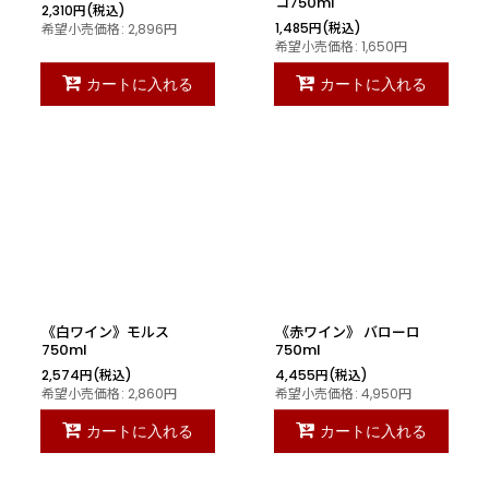
コ750ml
2,310
円
(税込)
1,485
円
(税込)
希望小売価格
:
2,896
円
希望小売価格
:
1,650
円
カートに入れる
カートに入れる
《白ワイン》モルス
《赤ワイン》 バローロ
750ml
750ml
2,574
円
(税込)
4,455
円
(税込)
希望小売価格
:
2,860
円
希望小売価格
:
4,950
円
カートに入れる
カートに入れる