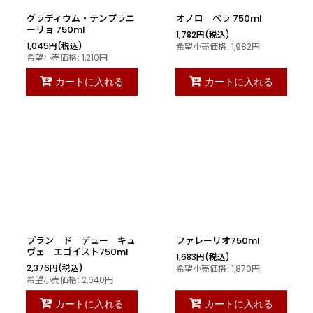
グラディウム・テンプラニ
オノロ ベラ 750ml
ーリョ 750ml
1,782
円
(税込)
1,045
円
(税込)
希望小売価格
:
1,982
円
希望小売価格
:
1,210
円
カートに入れる
カートに入れる
プラン ド デュー キュ
ファレーリオ750ml
ヴェ エゴイスト750ml
1,683
円
(税込)
2,376
円
(税込)
希望小売価格
:
1,870
円
希望小売価格
:
2,640
円
カートに入れる
カートに入れる