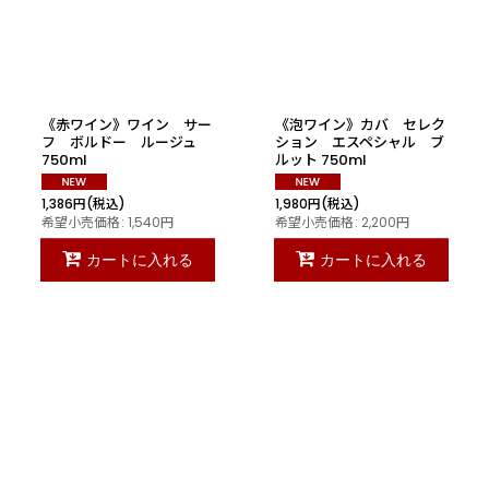
絞り込む
《赤ワイン》ワイン サー
《泡ワイン》カバ セレク
フ ボルドー ルージュ
ション エスペシャル ブ
750ml
ルット 750ml
1,386
円
(税込)
1,980
円
(税込)
希望小売価格
:
1,540
円
希望小売価格
:
2,200
円
カートに入れる
カートに入れる