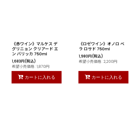
《赤ワイン》マルケス デ
《ロゼワイン》オノロ ベ
グリニョン クリアード エ
ラ ロサド 750ml
ン バリッカ 750ml
1,980
円
(税込)
1,683
円
(税込)
希望小売価格
:
2,200
円
希望小売価格
:
1,870
円
カートに入れる
カートに入れる