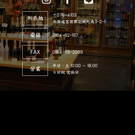
〒078-4103
所在地
北海道苫前郡羽幌町南3-2-1
電話
0164-62-1117
FAX
0164-69-2009
平日・土 10:00 ～ 18:00
営業
※日祝 定休日