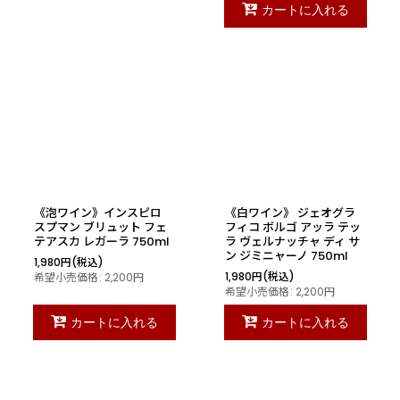
カートに入れる
《泡ワイン》インスピロ
《白ワイン》 ジェオグラ
スプマン ブリュット フェ
フィコ ボルゴ アッラ テッ
テアスカ レガーラ 750ml
ラ ヴェルナッチャ ディ サ
ン ジミニャーノ 750ml
1,980
円
(税込)
1,980
円
(税込)
希望小売価格
:
2,200
円
希望小売価格
:
2,200
円
カートに入れる
カートに入れる