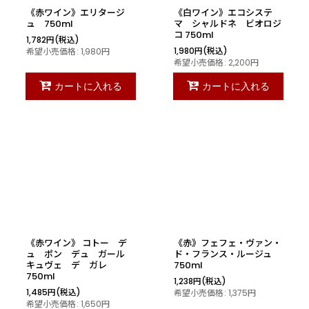
《赤ワイン》エリタージ
《白ワイン》エコシステ
ュ 750ml
マ シャルドネ ビオロジ
コ 750ml
1,782
円
(税込)
1,980
円
(税込)
希望小売価格
:
1,980
円
希望小売価格
:
2,200
円
カートに入れる
カートに入れる
《赤ワイン》 コトー デ
《赤》フェフェ・ヴァン・
ュ ポン デュ ガール
ド・フランス・ルージュ
キュヴェ デ ガレ
750ml
750ml
1,238
円
(税込)
1,485
円
(税込)
希望小売価格
:
1,375
円
希望小売価格
:
1,650
円