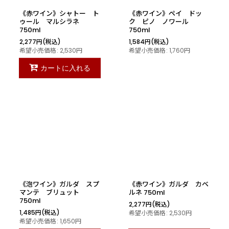
《赤ワイン》シャトー ト
《赤ワイン》ペイ ドッ
ゥール マルシラネ
ク ピノ ノワール
750ml
750ml
2,277
円
(税込)
1,584
円
(税込)
希望小売価格
:
2,530
円
希望小売価格
:
1,760
円
カートに入れる
《泡ワイン》ガルダ スプ
《赤ワイン》ガルダ カベ
マンテ ブリュット
ルネ 750ml
750ml
2,277
円
(税込)
1,485
円
(税込)
希望小売価格
:
2,530
円
希望小売価格
:
1,650
円