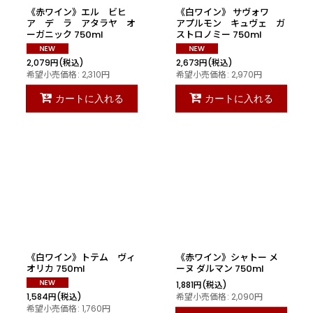
《赤ワイン》エル ビヒ
《白ワイン》 サヴォワ
ア デ ラ アタラヤ オ
アプルモン キュヴェ ガ
ーガニック 750ml
ストロノミー 750ml
2,079
円
(税込)
2,673
円
(税込)
希望小売価格
:
2,310
円
希望小売価格
:
2,970
円
カートに入れる
カートに入れる
《白ワイン》トテム ヴィ
《赤ワイン》シャトー メ
オリカ 750ml
ーヌ ダルマン 750ml
1,881
円
(税込)
希望小売価格
:
2,090
円
1,584
円
(税込)
希望小売価格
:
1,760
円