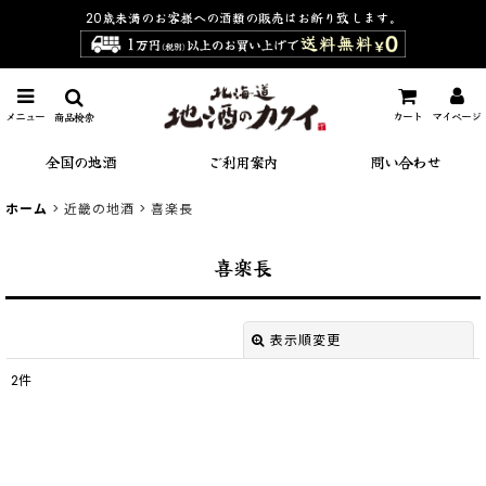
20歳未満のお客様への酒類の販売は
お断り致します。
メニュー
カート
マイページ
商品検索
全国の地酒
ご利用案内
問い合わせ
ホーム
>
近畿の地酒
>
喜楽長
喜楽長
表示順変更
閉じる
2
件
表示数
:
並び順
: