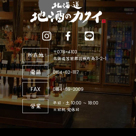
〒078-4103
所在地
北海道苫前郡羽幌町南3-2-1
電話
0164-62-1117
FAX
0164-69-2009
平日・土 10:00 ～ 18:00
営業
※日祝 定休日