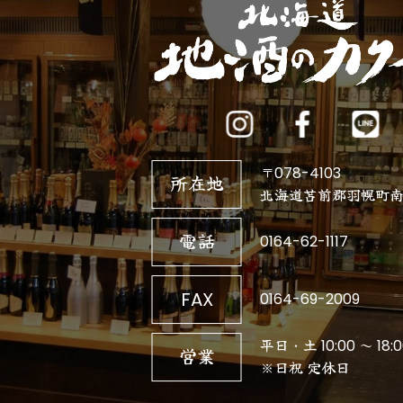
〒078-4103
所在地
北海道苫前郡羽幌町南3
電話
0164-62-1117
FAX
0164-69-2009
平日・土 10:00 ～ 18:0
営業
※日祝 定休日