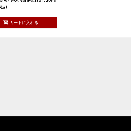
ち）純米吟醸 酵母1801 720ml
税込)
カートに入れる