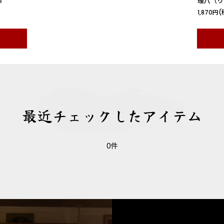
1
理八（りは
1,870
円
(
最近チェックしたアイテム
0件