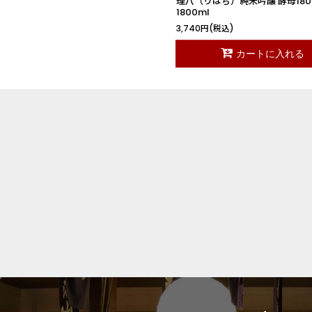
理八（りはち）純米吟醸 酵母180
1800ml
3,740
円
(税込)
カートに入れる