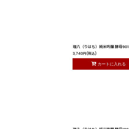
並び順
:
理八（りはち）純米吟醸 酵母901 1
3,740
円
(税込)
カートに入れる