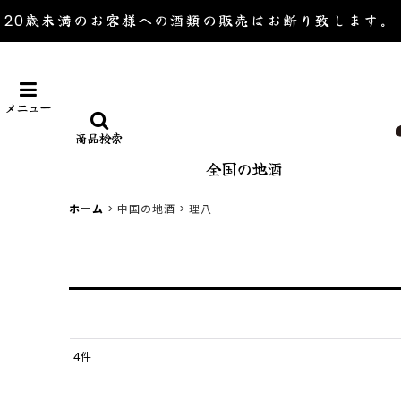
20歳未満のお客様への酒類の販売は
お断り致します。
メニュー
商品検索
全国の地酒
ホーム
>
中国の地酒
>
理八
4
件
表示数
: