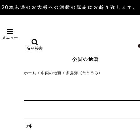
20歳未満のお客様への酒類の販売は
お断り致します。
メニュー
商品検索
全国の地酒
ホーム
>
中国の地酒
>
多島海（たとうみ）
0
件
表示数
: