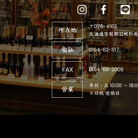
〒078-4103
所在地
北海道苫前郡羽幌町南3
電話
0164-62-1117
FAX
0164-69-2009
平日・土 10:00 ～ 18:0
営業
※日祝 定休日