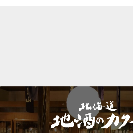
並び順
: