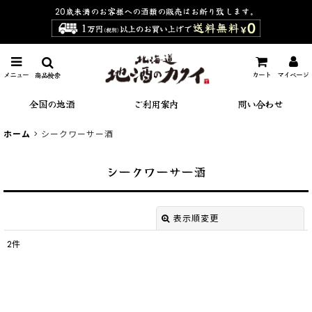
20歳未満のお客様への酒類の販売は
お断り致します。
メニュー
カート
マイページ
商品検索
全国の地酒
ご利用案内
問い合わせ
ホーム
>
シークワーサー酒
シークワーサー酒
表示順変更
閉じる
2
件
表示数
:
並び順
: