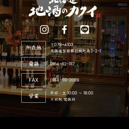
〒078-4103
所在地
北海道苫前郡羽幌町南3-2-1
電話
0164-62-1117
FAX
0164-69-2009
平日・土 10:00 ～ 18:00
営業
※日祝 定休日