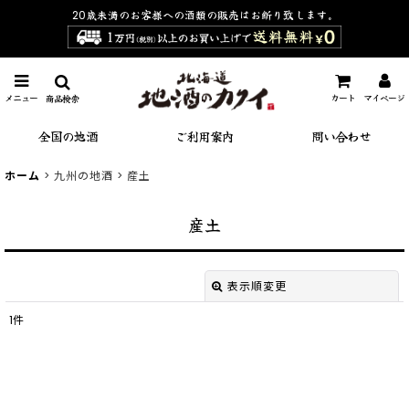
20歳未満のお客様への酒類の販売は
お断り致します。
メニュー
カート
マイページ
商品検索
全国の地酒
ご利用案内
問い合わせ
ホーム
>
九州の地酒
>
産土
産土
表示順変更
閉じる
1
件
表示数
:
並び順
: