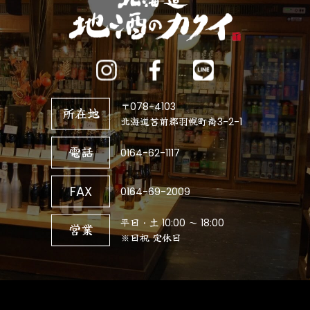
〒078-4103
所在地
北海道苫前郡羽幌町南3-2-1
電話
0164-62-1117
FAX
0164-69-2009
平日・土 10:00 ～ 18:00
営業
※日祝 定休日