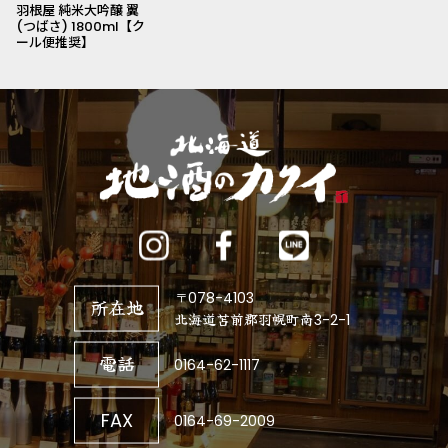
羽根屋 純米大吟醸 翼
(つばさ) 1800ml【ク
ール便推奨】
〒078-4103
所在地
北海道苫前郡羽幌町南3-2-1
電話
0164-62-1117
FAX
0164-69-2009