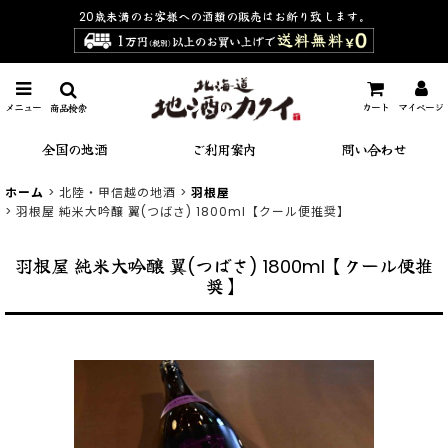
20歳未満のお客様への酒類の販売は
お断り致します。
メニュー
カート
マイページ
商品検索
全国の地酒
ご利用案内
問い合わせ
ホーム
>
北陸・甲信越の地酒
>
羽根屋
>
羽根屋 純米大吟醸 翼(つばさ) 1800ml【クール便推奨】
羽根屋 純米大吟醸 翼(つばさ) 1800ml【クール便推
奨】