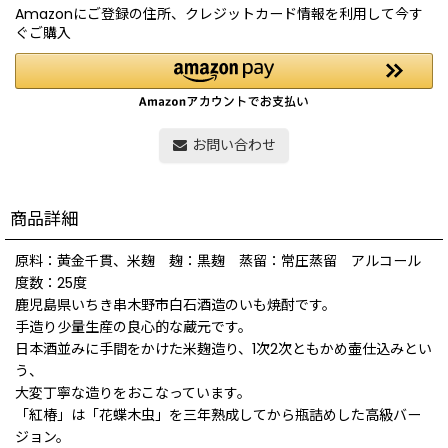
Amazonにご登録の住所、クレジットカード情報を利用して今す
ぐご購入
お問い合わせ
商品詳細
原料：黄金千貫、米麹 麹：黒麹 蒸留：常圧蒸留 アルコール
度数：25度
鹿児島県いちき串木野市白石酒造のいも焼酎です。
手造り少量生産の良心的な蔵元です。
日本酒並みに手間をかけた米麹造り、1次2次ともかめ壷仕込みとい
う、
大変丁寧な造りをおこなっています。
「紅椿」は「花蝶木虫」を三年熟成してから瓶詰めした高級バー
ジョン。