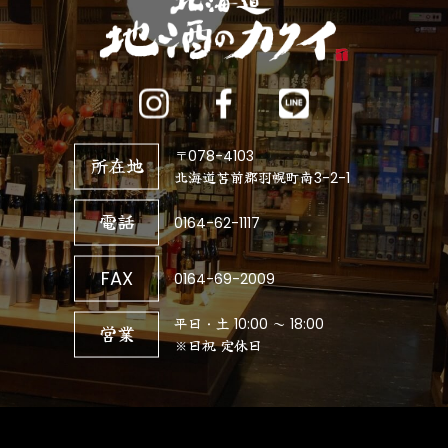
〒078-4103
所在地
北海道苫前郡羽幌町南3-2-1
電話
0164-62-1117
FAX
0164-69-2009
平日・土 10:00 ～ 18:00
営業
※日祝 定休日