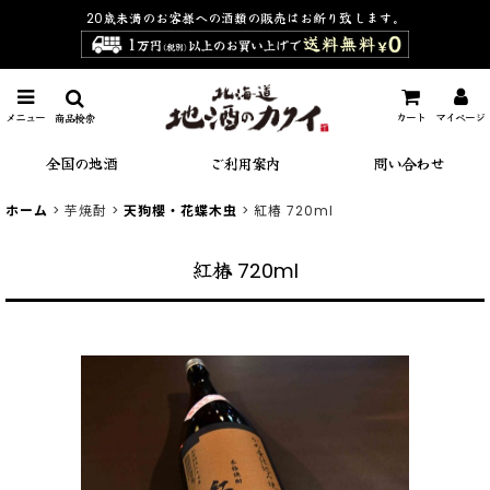
20歳未満のお客様への酒類の販売は
お断り致します。
メニュー
カート
マイページ
商品検索
全国の地酒
ご利用案内
問い合わせ
ホーム
>
芋焼酎
>
天狗櫻・花蝶木虫
>
紅椿 720ml
紅椿 720ml