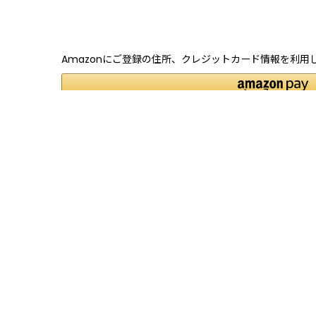
Amazonにご登録の住所、クレジットカード情報を利用
商品詳細
飲食店様におすすめ、地酒屋お薦めの日本酒セット。
届いたその日から使えるメニュー（ラミネート可）を
ご希望枚数同封可能です！