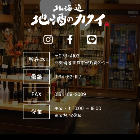
〒078-4103
所在地
北海道苫前郡羽幌町南3-2-1
電話
0164-62-1117
FAX
0164-69-2009
平日・土 10:00 ～ 18:00
営業
※日祝 定休日