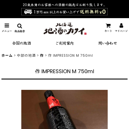
20歳未満のお客様への酒類の販売は
お断り致します。
メニュー
カート
マイページ
商品検索
全国の地酒
ご利用案内
問い合わせ
ホーム
>
中部の地酒
>
作
>
作 IMPRESSION M 750ml
作 IMPRESSION M 750ml