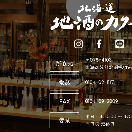
〒078-4103
所在地
北海道苫前郡羽幌町南3
電話
0164-62-1117
FAX
0164-69-2009
平日・土 10:00 ～ 18:0
営業
※日祝 定休日