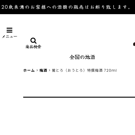
20歳未満のお客様への酒類の販売は
お断り致します。
メニュー
商品検索
全国の地酒
ホーム
>
梅酒
>
鶯とろ（おうとろ）特撰梅酒 720ml