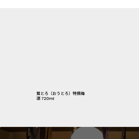
鶯とろ（おうとろ）特撰梅
酒 720ml