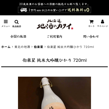
20歳未満のお客様への酒類の販売は
お断り致します。
メニュー
カート
マイページ
商品検索
全国の地酒
ご利用案内
問い合わせ
ホーム
>
東北の地酒
>
伯楽星
>
伯楽星 純米大吟醸ひかり 720ml
伯楽星 純米大吟醸ひかり 720ml