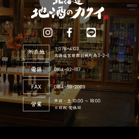
〒078-4103
所在地
北海道苫前郡羽幌町南3-2-1
電話
0164-62-1117
FAX
0164-69-2009
平日・土 10:00 ～ 18:00
営業
※日祝 定休日