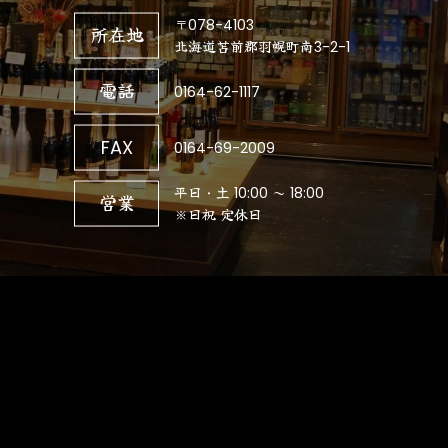
〒078-4103
所在地
北海道苫前郡羽幌町南3-2-1
電話
0164-62-1117
FAX
0164-69-2009
平日・土 10:00 ～ 18:00
営業
※日祝 定休日