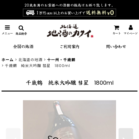
20歳未満のお客様への酒類の販売は
お断り致します。
メニュー
カート
マイページ
商品検索
全国の地酒
ご利用案内
問い合わせ
ホーム
>
北海道の地酒
>
十一州・千歳鶴
>
千歳鶴 純米大吟醸 彗星 1800ml
千歳鶴 純米大吟醸 彗星 1800ml