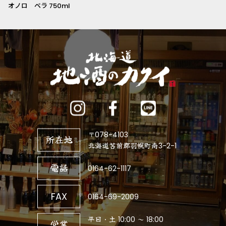
オノロ ベラ 750ml
〒078-4103
所在地
北海道苫前郡羽幌町南3-2-1
電話
0164-62-1117
FAX
0164-69-2009
平日・土 10:00 ～ 18:00
営業