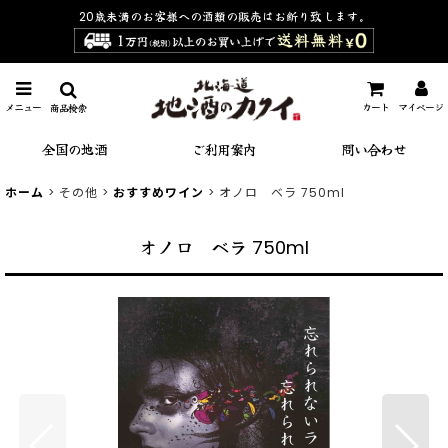
20歳未満のお客様への酒類の販売は
お断り致します。
メニュー
カート
マイページ
商品検索
全国の地酒
ご利用案内
問い合わせ
ホーム
>
その他
>
おすすめワイン
>
オノロ ベラ 750ml
オノロ ベラ 750ml