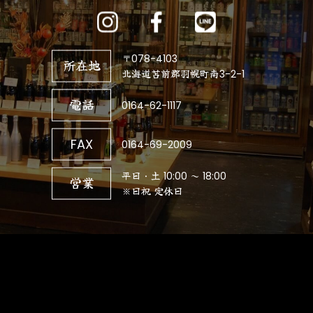
〒078-4103
所在地
北海道苫前郡羽幌町南3-2-1
電話
0164-62-1117
FAX
0164-69-2009
平日・土 10:00 ～ 18:00
営業
※日祝 定休日