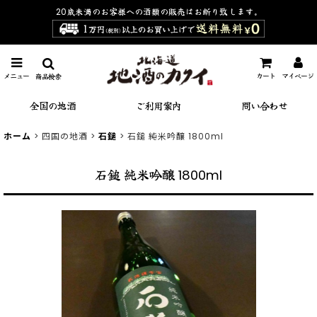
20歳未満のお客様への酒類の販売は
お断り致します。
メニュー
カート
マイページ
商品検索
全国の地酒
ご利用案内
問い合わせ
ホーム
>
四国の地酒
>
石鎚
>
石鎚 純米吟醸 1800ml
石鎚 純米吟醸 1800ml