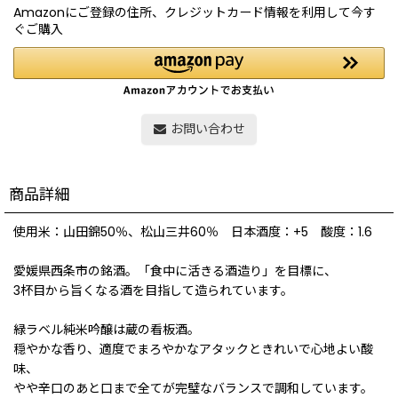
Amazonにご登録の住所、クレジットカード情報を利用して今す
ぐご購入
お問い合わせ
商品詳細
使用米：山田錦50％、松山三井60％ 日本酒度：+5 酸度：1.6
愛媛県西条市の銘酒。「食中に活きる酒造り」を目標に、
3杯目から旨くなる酒を目指して造られています。
緑ラベル純米吟醸は蔵の看板酒。
穏やかな香り、適度でまろやかなアタックときれいで心地よい酸
味、
やや辛口のあと口まで全てが完璧なバランスで調和しています。