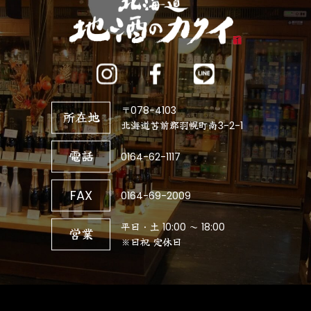
〒078-4103
所在地
北海道苫前郡羽幌町南3-2-1
電話
0164-62-1117
FAX
0164-69-2009
平日・土 10:00 ～ 18:00
営業
※日祝 定休日