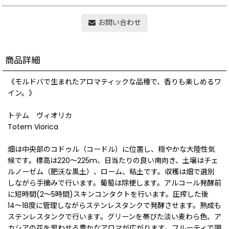
お問い合わせ
商品詳細
《モルドバで生まれたアロマティックな品種で、香りも楽しめるワ
イン。》
トテム ヴィオリカ
Totem Viorica
畑は中央部のコドゥル（コードル）に位置し、穏やかな大陸性気
候です。標高は220〜225m、日当たりの良い南向き、土壌はチェ
ルノーゼム（肥沃な黒土）、ローム、粘土です。収穫は畑で選別
しながら手摘みで行います。葡萄は除梗します。アルコール発酵前
に短時間(2〜5時間)スキンコンタクトを行います。圧搾した後
14〜18度に管理しながらステンレスタンクで発酵させます。熟成も
ステンレスタンクで行います。グリーンを帯びた淡い麦わら色、ア
カシアの花を思わせる豊かなアロマが広がります。フルーティで調