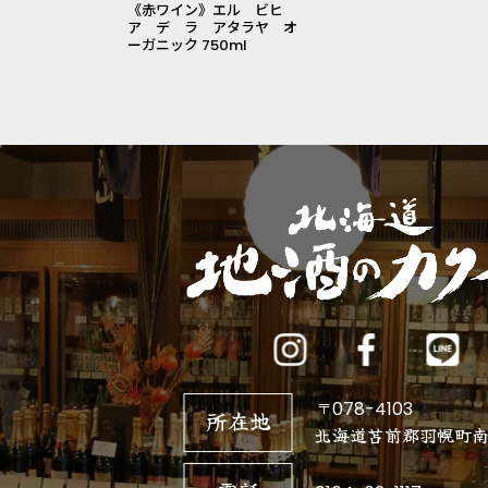
《赤ワイン》エル ビヒ
ア デ ラ アタラヤ オ
ーガニック 750ml
〒078-4103
所在地
北海道苫前郡羽幌町南3