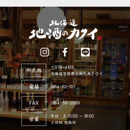
〒078-4103
所在地
北海道苫前郡羽幌町南3-2-1
電話
0164-62-1117
FAX
0164-69-2009
平日・土 10:00 ～ 18:00
営業
※日祝 定休日