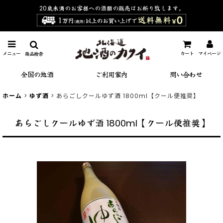
20歳未満のお客様への酒類の販売は
お断り致します。
メニュー
カート
マイページ
商品検索
全国の地酒
ご利用案内
問い合わせ
ホーム
>
ゆず酒
>
あらごしクールゆず酒 1800ml【クール便推奨】
あらごしクールゆず酒 1800ml【クール便推奨】