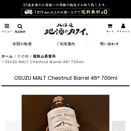
20歳未満のお客様への酒類の販売は
お断り致します。
メニュー
カート
マイページ
商品検索
全国の地酒
ご利用案内
問い合わせ
ホーム
>
その他
>
尾鈴山蒸留所
>
OSUZU MALT Chestnut Barrel 46° 700ml
OSUZU MALT Chestnut Barrel 46° 700ml