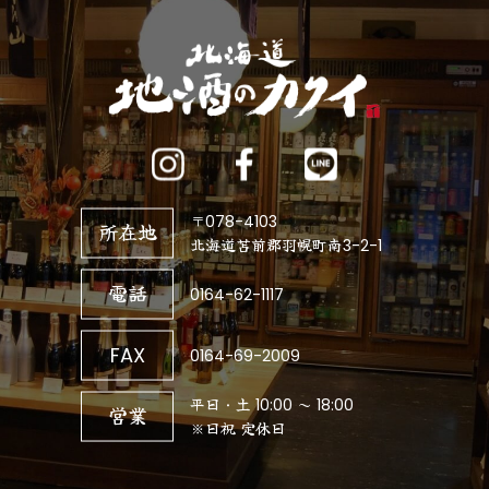
〒078-4103
所在地
北海道苫前郡羽幌町南3-2-1
電話
0164-62-1117
FAX
0164-69-2009
平日・土 10:00 ～ 18:00
営業
※日祝 定休日