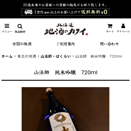
20歳未満のお客様への酒類の販売は
お断り致します。
メニュー
カート
マイページ
商品検索
全国の地酒
ご利用案内
問い合わせ
ホーム
>
東北の地酒
>
山法師・ばくらい
>
山法師 純米吟醸 720ml
山法師 純米吟醸 720ml