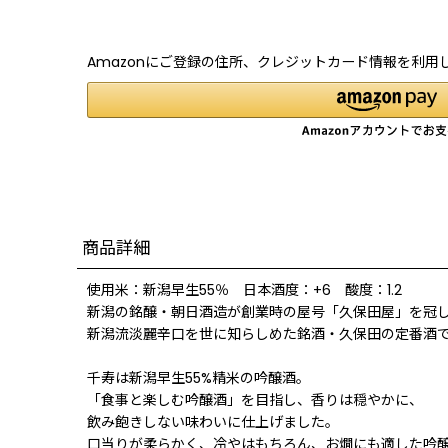
Amazonにご登録の住所、クレジットカード情報を利用
商品詳細
使用米：新潟早生55％ 日本酒度：+6 酸度：1.2
新潟の銘醸・朝日酒造が創業時の屋号「久保田屋」を冠
新潟流淡麗辛口を世に知らしめた銘酒・久保田の定番酒
千寿は新潟早生55%精米の吟醸酒。
「食事と楽しむ吟醸酒」を目指し、香りは穏やかに、
飲み飽きしない味わいに仕上げました。
口当りが柔らかく、冷やはもちろん、お燗にも適した吟