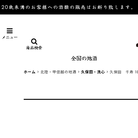
20歳未満のお客様への酒類の販売は
お断り致します。
メニュー
商品検索
全国の地酒
ホーム
>
北陸・甲信越の地酒
>
久保田・洗心
>
久保田 千寿 18