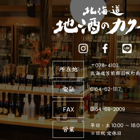
〒078-4103
所在地
北海道苫前郡羽幌町南3
電話
0164-62-1117
FAX
0164-69-2009
平日・土 10:00 ～ 18:0
営業
※日祝 定休日