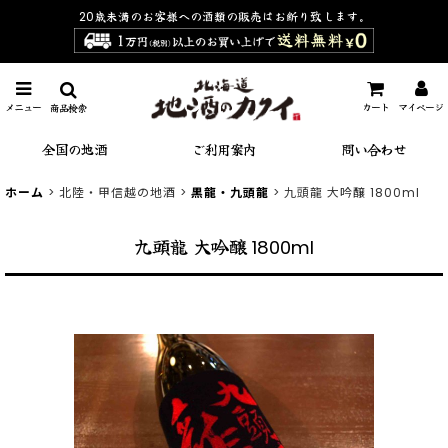
20歳未満のお客様への酒類の販売は
お断り致します。
メニュー
カート
マイページ
商品検索
全国の地酒
ご利用案内
問い合わせ
ホーム
>
北陸・甲信越の地酒
>
黒龍・九頭龍
>
九頭龍 大吟醸 1800ml
九頭龍 大吟醸 1800ml