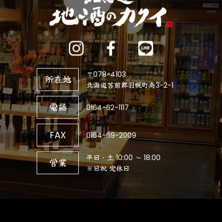
〒078-4103
所在地
北海道苫前郡羽幌町南3-2-1
電話
0164-62-1117
FAX
0164-69-2009
平日・土 10:00 ～ 18:00
営業
※日祝 定休日