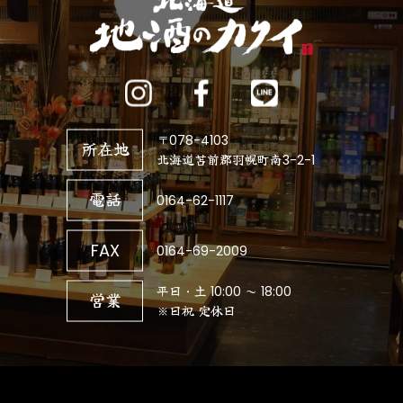
〒078-4103
所在地
北海道苫前郡羽幌町南3-2-1
電話
0164-62-1117
FAX
0164-69-2009
平日・土 10:00 ～ 18:00
営業
※日祝 定休日