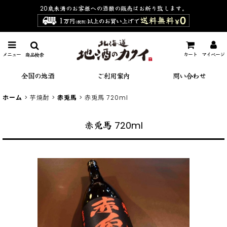
20歳未満のお客様への酒類の販売は
お断り致します。
メニュー
カート
マイページ
商品検索
全国の地酒
ご利用案内
問い合わせ
ホーム
>
芋焼酎
>
赤兎馬
>
赤兎馬 720ml
赤兎馬 720ml