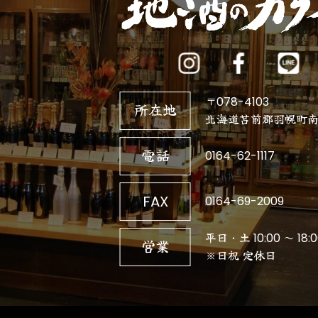
〒078-4103
所在地
北海道苫前郡羽幌町南3
電話
0164-62-1117
FAX
0164-69-2009
平日・土 10:00 ～ 18:0
営業
※日祝 定休日