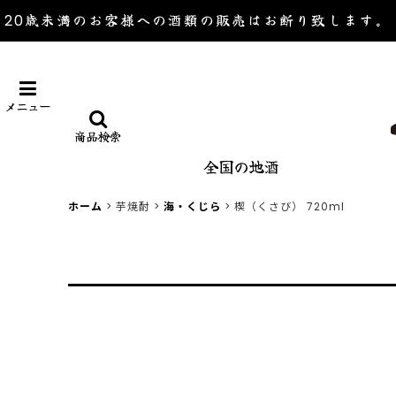
20歳未満のお客様への酒類の販売は
お断り致します。
メニュー
商品検索
全国の地酒
ホーム
>
芋焼酎
>
海・くじら
>
楔（くさび） 720ml