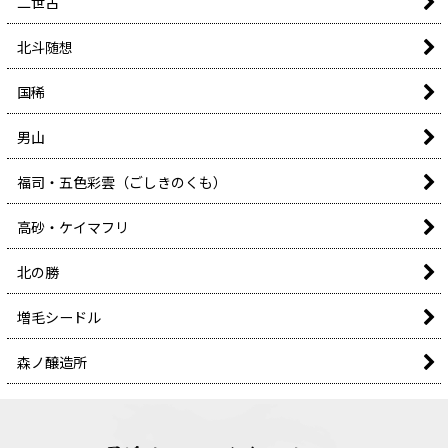
二世古
北斗随想
国稀
男山
福司・五色彩雲（ごしきのくも）
高砂・ケイマフリ
北の勝
増毛シードル
森ノ醸造所