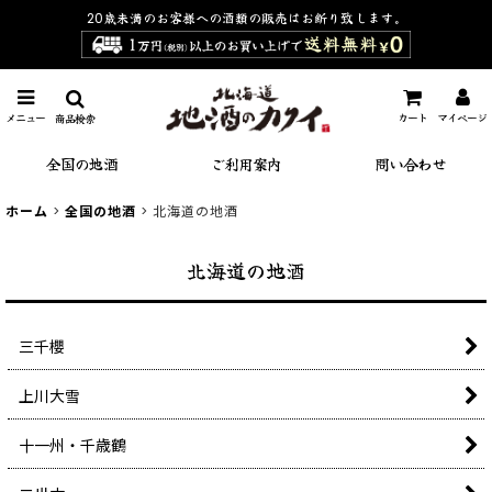
20歳未満のお客様への酒類の販売は
お断り致します。
メニュー
カート
マイページ
商品検索
全国の地酒
ご利用案内
問い合わせ
ホーム
>
全国の地酒
>
北海道の地酒
北海道の地酒
三千櫻
上川大雪
十一州・千歳鶴